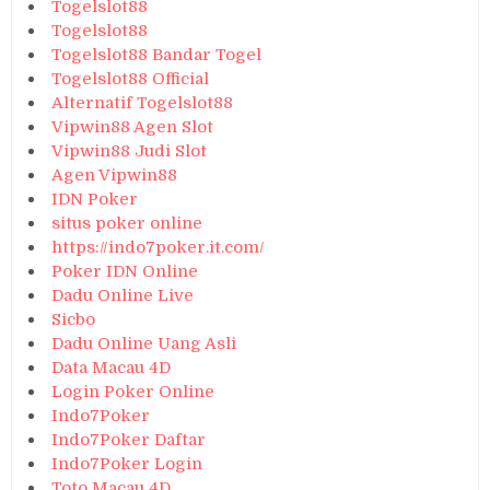
Togelslot88
Togelslot88
Togelslot88 Bandar Togel
Togelslot88 Official
Alternatif Togelslot88
Vipwin88 Agen Slot
Vipwin88 Judi Slot
Agen Vipwin88
IDN Poker
situs poker online
https://indo7poker.it.com/
Poker IDN Online
Dadu Online Live
Sicbo
Dadu Online Uang Asli
Data Macau 4D
Login Poker Online
Indo7Poker
Indo7Poker Daftar
Indo7Poker Login
Toto Macau 4D