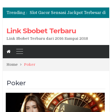
Bermain Slot Online Mudah JP Yang Menarik
Situs Gacor Togelslot88 | Slot777 Jackpot
Trending :
Slot Gacor Sensasi Jackpot Terbes
Trik Memanfaatkan Paito Warna Sydn
Ciri-ciri Situs Slot Gacor Resmi dan Ilegal y
Link Sbobet Terbaru
Bermain Slot Online Mudah JP Yang Menarik
Situs Gacor Togelslot88 | Slot777 Jackpot
Link Sbobet Terbaru dari 2016 Sampai 2018
Home
Poker
Poker