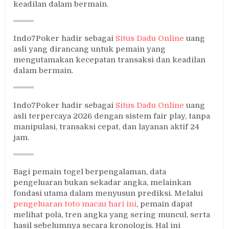
keadilan dalam bermain.
Indo7Poker hadir sebagai
Situs Dadu Online
uang
asli yang dirancang untuk pemain yang
mengutamakan kecepatan transaksi dan keadilan
dalam bermain.
Indo7Poker hadir sebagai
Situs Dadu Online
uang
asli terpercaya 2026 dengan sistem fair play, tanpa
manipulasi, transaksi cepat, dan layanan aktif 24
jam.
Bagi pemain togel berpengalaman, data
pengeluaran bukan sekadar angka, melainkan
fondasi utama dalam menyusun prediksi. Melalui
pengeluaran toto macau hari ini
, pemain dapat
melihat pola, tren angka yang sering muncul, serta
hasil sebelumnya secara kronologis. Hal ini