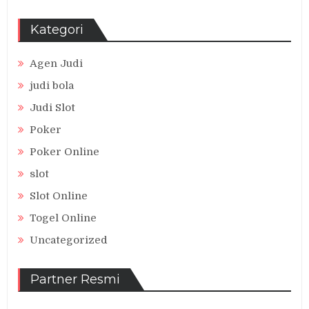
Kategori
Agen Judi
judi bola
Judi Slot
Poker
Poker Online
slot
Slot Online
Togel Online
Uncategorized
Partner Resmi