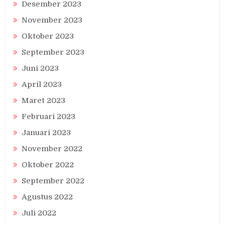
Desember 2023
November 2023
Oktober 2023
September 2023
Juni 2023
April 2023
Maret 2023
Februari 2023
Januari 2023
November 2022
Oktober 2022
September 2022
Agustus 2022
Juli 2022