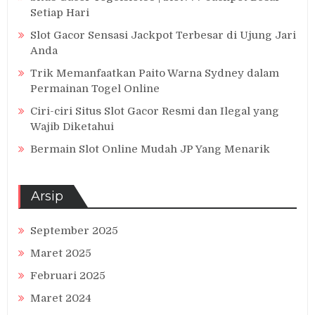
Setiap Hari
Slot Gacor Sensasi Jackpot Terbesar di Ujung Jari
Anda
Trik Memanfaatkan Paito Warna Sydney dalam
Permainan Togel Online
Ciri-ciri Situs Slot Gacor Resmi dan Ilegal yang
Wajib Diketahui
Bermain Slot Online Mudah JP Yang Menarik
Arsip
September 2025
Maret 2025
Februari 2025
Maret 2024