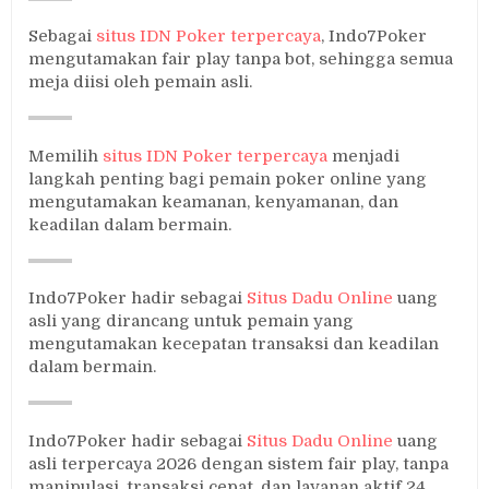
Sebagai
situs IDN Poker terpercaya
, Indo7Poker
mengutamakan fair play tanpa bot, sehingga semua
meja diisi oleh pemain asli.
Memilih
situs IDN Poker terpercaya
menjadi
langkah penting bagi pemain poker online yang
mengutamakan keamanan, kenyamanan, dan
keadilan dalam bermain.
Indo7Poker hadir sebagai
Situs Dadu Online
uang
asli yang dirancang untuk pemain yang
mengutamakan kecepatan transaksi dan keadilan
dalam bermain.
Indo7Poker hadir sebagai
Situs Dadu Online
uang
asli terpercaya 2026 dengan sistem fair play, tanpa
manipulasi, transaksi cepat, dan layanan aktif 24