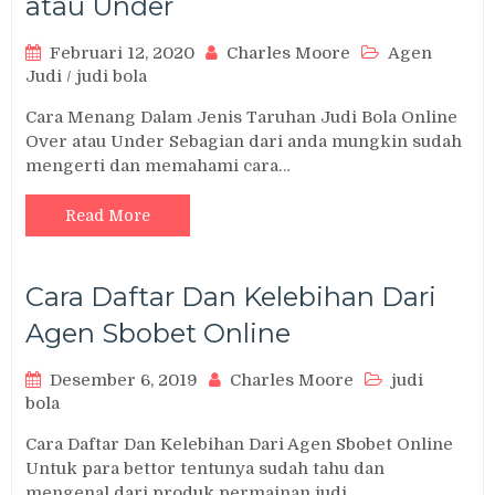
atau Under
Februari 12, 2020
Charles Moore
Agen
Judi
/
judi bola
Cara Menang Dalam Jenis Taruhan Judi Bola Online
Over atau Under Sebagian dari anda mungkin sudah
mengerti dan memahami cara…
Read More
Cara Daftar Dan Kelebihan Dari
Agen Sbobet Online
Desember 6, 2019
Charles Moore
judi
bola
Cara Daftar Dan Kelebihan Dari Agen Sbobet Online
Untuk para bettor tentunya sudah tahu dan
mengenal dari produk permainan judi…