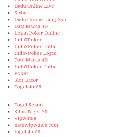
Dadu Online Live
Sicbo
Dadu Online Uang Asli
Data Macau 4D
Login Poker Online
Indo7Poker
Indo7Poker Daftar
Indo7Poker Login
Toto Macau 4D
Indo7Poker Daftar
Poker
Slot Gacor
Togelslot88
Togel Resmi
Situs Togel178
Vipwin88
mainvipwin88.com
togelslot88