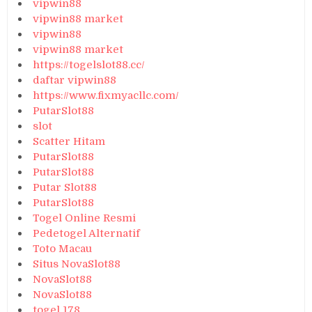
vipwin88
vipwin88 market
vipwin88
vipwin88 market
https://togelslot88.cc/
daftar vipwin88
https://www.fixmyacllc.com/
PutarSlot88
slot
Scatter Hitam
PutarSlot88
PutarSlot88
Putar Slot88
PutarSlot88
Togel Online Resmi
Pedetogel Alternatif
Toto Macau
Situs NovaSlot88
NovaSlot88
NovaSlot88
togel 178