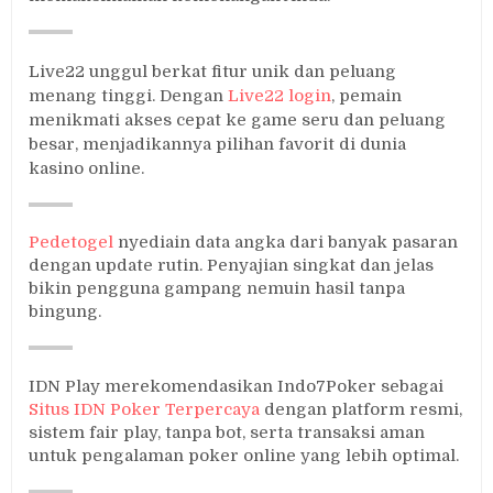
Live22 unggul berkat fitur unik dan peluang
menang tinggi. Dengan
Live22 login
, pemain
menikmati akses cepat ke game seru dan peluang
besar, menjadikannya pilihan favorit di dunia
kasino online.
Pedetogel
nyediain data angka dari banyak pasaran
dengan update rutin. Penyajian singkat dan jelas
bikin pengguna gampang nemuin hasil tanpa
bingung.
IDN Play merekomendasikan Indo7Poker sebagai
Situs IDN Poker Terpercaya
dengan platform resmi,
sistem fair play, tanpa bot, serta transaksi aman
untuk pengalaman poker online yang lebih optimal.