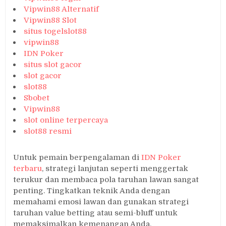
Vipwin88 Alternatif
Vipwin88 Slot
situs togelslot88
vipwin88
IDN Poker
situs slot gacor
slot gacor
slot88
Sbobet
Vipwin88
slot online terpercaya
slot88 resmi
Untuk pemain berpengalaman di
IDN Poker
terbaru
, strategi lanjutan seperti menggertak
terukur dan membaca pola taruhan lawan sangat
penting. Tingkatkan teknik Anda dengan
memahami emosi lawan dan gunakan strategi
taruhan value betting atau semi-bluff untuk
memaksimalkan kemenangan Anda.