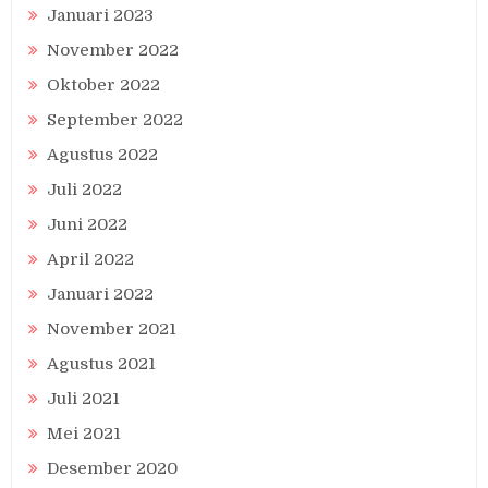
Januari 2023
November 2022
Oktober 2022
September 2022
Agustus 2022
Juli 2022
Juni 2022
April 2022
Januari 2022
November 2021
Agustus 2021
Juli 2021
Mei 2021
Desember 2020