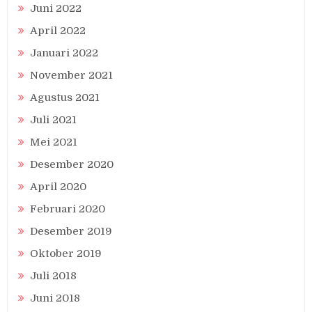
Juni 2022
April 2022
Januari 2022
November 2021
Agustus 2021
Juli 2021
Mei 2021
Desember 2020
April 2020
Februari 2020
Desember 2019
Oktober 2019
Juli 2018
Juni 2018