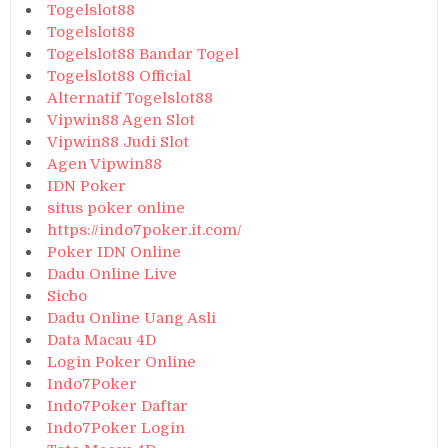
Togelslot88
Togelslot88
Togelslot88 Bandar Togel
Togelslot88 Official
Alternatif Togelslot88
Vipwin88 Agen Slot
Vipwin88 Judi Slot
Agen Vipwin88
IDN Poker
situs poker online
https://indo7poker.it.com/
Poker IDN Online
Dadu Online Live
Sicbo
Dadu Online Uang Asli
Data Macau 4D
Login Poker Online
Indo7Poker
Indo7Poker Daftar
Indo7Poker Login