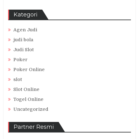
Kategori
Agen Judi
judi bola
Judi Slot
Poker
Poker Online
slot
Slot Online
Togel Online
Uncategorized
Partner Resmi