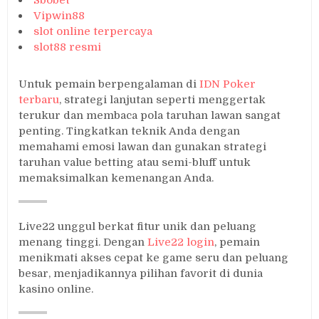
Vipwin88
slot online terpercaya
slot88 resmi
Untuk pemain berpengalaman di
IDN Poker
terbaru
, strategi lanjutan seperti menggertak
terukur dan membaca pola taruhan lawan sangat
penting. Tingkatkan teknik Anda dengan
memahami emosi lawan dan gunakan strategi
taruhan value betting atau semi-bluff untuk
memaksimalkan kemenangan Anda.
Live22 unggul berkat fitur unik dan peluang
menang tinggi. Dengan
Live22 login
, pemain
menikmati akses cepat ke game seru dan peluang
besar, menjadikannya pilihan favorit di dunia
kasino online.