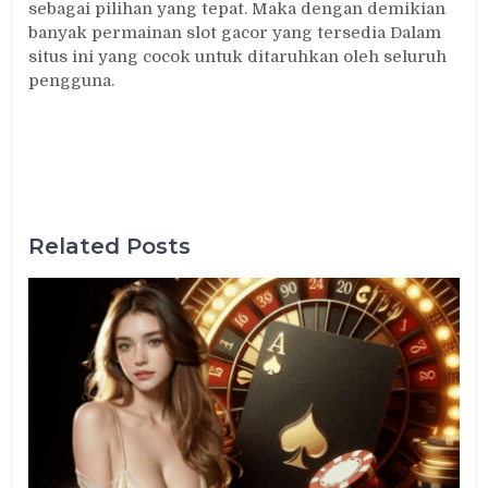
sebagai pilihan yang tepat. Maka dengan demikian
banyak permainan slot gacor yang tersedia Dalam
situs ini yang cocok untuk ditaruhkan oleh seluruh
pengguna.
Related Posts