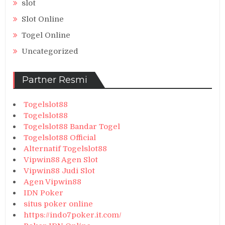
slot
Slot Online
Togel Online
Uncategorized
Partner Resmi
Togelslot88
Togelslot88
Togelslot88 Bandar Togel
Togelslot88 Official
Alternatif Togelslot88
Vipwin88 Agen Slot
Vipwin88 Judi Slot
Agen Vipwin88
IDN Poker
situs poker online
https://indo7poker.it.com/