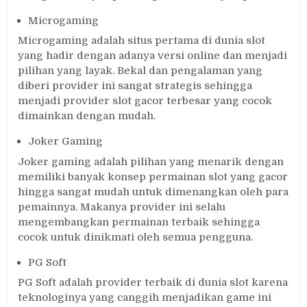
Microgaming
Microgaming adalah situs pertama di dunia slot
yang hadir dengan adanya versi online dan menjadi
pilihan yang layak. Bekal dan pengalaman yang
diberi provider ini sangat strategis sehingga
menjadi provider slot gacor terbesar yang cocok
dimainkan dengan mudah.
Joker Gaming
Joker gaming adalah pilihan yang menarik dengan
memiliki banyak konsep permainan slot yang gacor
hingga sangat mudah untuk dimenangkan oleh para
pemainnya. Makanya provider ini selalu
mengembangkan permainan terbaik sehingga
cocok untuk dinikmati oleh semua pengguna.
PG Soft
PG Soft adalah provider terbaik di dunia slot karena
teknologinya yang canggih menjadikan game ini