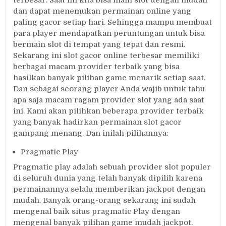
terbesar. Saat ini kita bisa main slot dengan mudah
dan dapat menemukan permainan online yang
paling gacor setiap hari. Sehingga mampu membuat
para player mendapatkan peruntungan untuk bisa
bermain slot di tempat yang tepat dan resmi.
Sekarang ini slot gacor online terbesar memiliki
berbagai macam provider terbaik yang bisa
hasilkan banyak pilihan game menarik setiap saat.
Dan sebagai seorang player Anda wajib untuk tahu
apa saja macam ragam provider slot yang ada saat
ini. Kami akan pilihkan beberapa provider terbaik
yang banyak hadirkan permainan slot gacor
gampang menang. Dan inilah pilihannya:
Pragmatic Play
Pragmatic play adalah sebuah provider slot populer
di seluruh dunia yang telah banyak dipilih karena
permainannya selalu memberikan jackpot dengan
mudah. Banyak orang-orang sekarang ini sudah
mengenal baik situs pragmatic Play dengan
mengenal banyak pilihan game mudah jackpot.