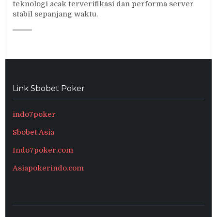
teknologi acak terverifikasi dan performa server
stabil sepanjang waktu.
Link Sbobet Poker
indo7poker
Sbobet Asia
Indo7poker.com
Asiapokerindo.com