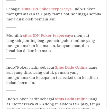
Sebagai
situs IDN Poker terpercaya
, Indo7Poker
mengutamakan fair play tanpa bot, sehingga semua
meja diisi oleh pemain asli.
Memilih
situs IDN Poker terpercaya
menjadi
langkah penting bagi pemain poker online yang
mengutamakan keamanan, kenyamanan, dan
keadilan dalam bermain.
Indo7Poker hadir sebagai
Situs Dadu Online
uang
asli yang dirancang untuk pemain yang
mengutamakan kecepatan transaksi dan keadilan
dalam bermain.
Indo7Poker hadir sebagai
Situs Dadu Online
uang
asli terpercaya 2026 dengan sistem fair play, tanpa