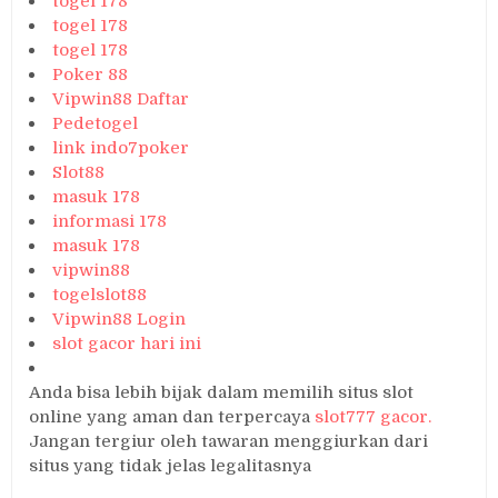
togel 178
togel 178
togel 178
Poker 88
Vipwin88 Daftar
Pedetogel
link indo7poker
Slot88
masuk 178
informasi 178
masuk 178
vipwin88
togelslot88
Vipwin88 Login
slot gacor hari ini
Anda bisa lebih bijak dalam memilih situs slot
online yang aman dan terpercaya
slot777 gacor.
Jangan tergiur oleh tawaran menggiurkan dari
situs yang tidak jelas legalitasnya