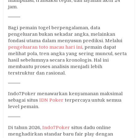
manipulasi, transaksi cepat, dan layanan aktif 24
jam.
Bagi pemain togel berpengalaman, data
pengeluaran bukan sekadar angka, melainkan
fondasi utama dalam menyusun prediksi. Melalui
pengeluaran toto macau hari ini
, pemain dapat
melihat pola, tren angka yang sering muncul, serta
hasil sebelumnya secara kronologis. Hal ini
membantu proses analisis menjadi lebih
terstruktur dan rasional.
Indo7Poker menawarkan kenyamanan maksimal
sebagai situs
IDN Poker
terpercaya untuk semua
level pemain.
Di tahun 2026,
Indo7Poker
situs dadu online
menghadirkan standar baru fair play dengan