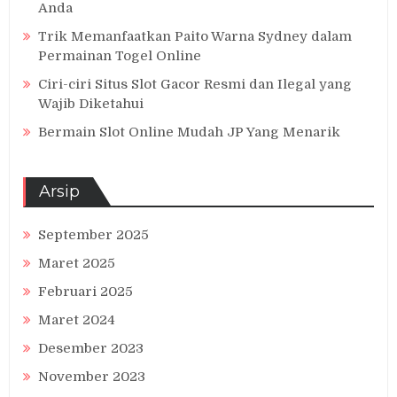
Anda
Trik Memanfaatkan Paito Warna Sydney dalam
Permainan Togel Online
Ciri-ciri Situs Slot Gacor Resmi dan Ilegal yang
Wajib Diketahui
Bermain Slot Online Mudah JP Yang Menarik
Arsip
September 2025
Maret 2025
Februari 2025
Maret 2024
Desember 2023
November 2023