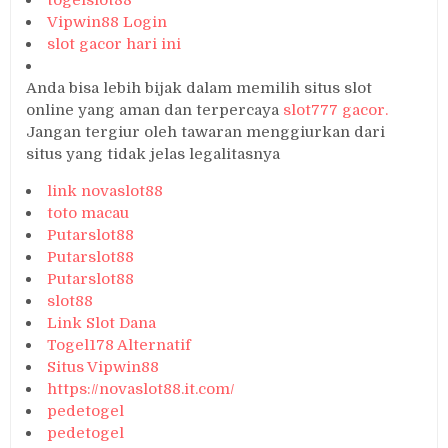
togelslot88
Vipwin88 Login
slot gacor hari ini
Anda bisa lebih bijak dalam memilih situs slot
online yang aman dan terpercaya
slot777 gacor.
Jangan tergiur oleh tawaran menggiurkan dari
situs yang tidak jelas legalitasnya
link novaslot88
toto macau
Putarslot88
Putarslot88
Putarslot88
slot88
Link Slot Dana
Togel178 Alternatif
Situs Vipwin88
https://novaslot88.it.com/
pedetogel
pedetogel