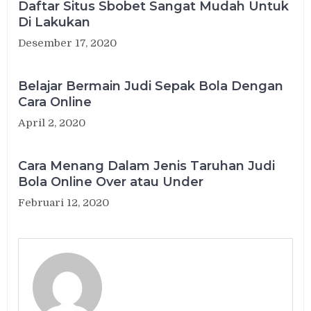
Daftar Situs Sbobet Sangat Mudah Untuk
Di Lakukan
Desember 17, 2020
Belajar Bermain Judi Sepak Bola Dengan
Cara Online
April 2, 2020
Cara Menang Dalam Jenis Taruhan Judi
Bola Online Over atau Under
Februari 12, 2020