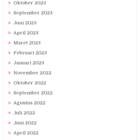
Oktober 2023
September 2023
Juni 2023
April 2023
Maret 2023
Februari 2023
Januari 2023
November 2022
Oktober 2022
September 2022
Agustus 2022
Juli 2022
Juni 2022
April 2022