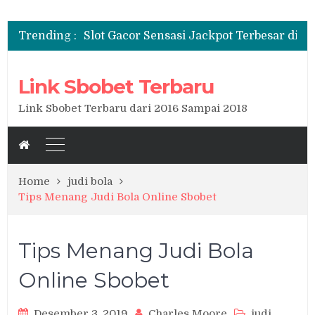
Bermain Slot Online Mudah JP Yang Menarik
Situs Gacor Togelslot88 | Slot777 Jackpot
Trending :
Slot Gacor Sensasi Jackpot Terbes
Trik Memanfaatkan Paito Warna Sydn
Ciri-ciri Situs Slot Gacor Resmi dan Ilegal y
Link Sbobet Terbaru
Bermain Slot Online Mudah JP Yang Menarik
Situs Gacor Togelslot88 | Slot777 Jackpot
Link Sbobet Terbaru dari 2016 Sampai 2018
Home
judi bola
Tips Menang Judi Bola Online Sbobet
Tips Menang Judi Bola
Online Sbobet
Desember 3, 2019
Charles Moore
judi