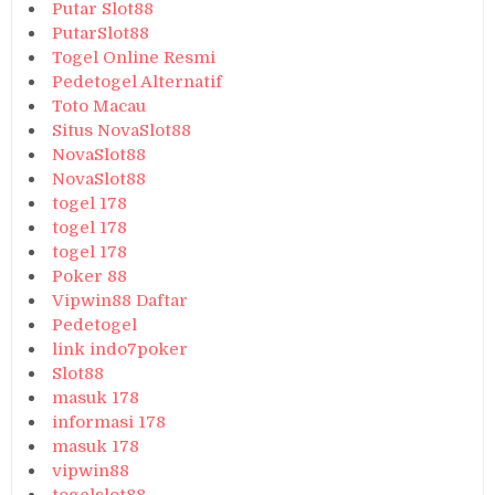
Putar Slot88
PutarSlot88
Togel Online Resmi
Pedetogel Alternatif
Toto Macau
Situs NovaSlot88
NovaSlot88
NovaSlot88
togel 178
togel 178
togel 178
Poker 88
Vipwin88 Daftar
Pedetogel
link indo7poker
Slot88
masuk 178
informasi 178
masuk 178
vipwin88