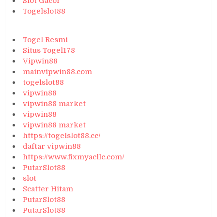
Slot Gacor
Togelslot88
Togel Resmi
Situs Togel178
Vipwin88
mainvipwin88.com
togelslot88
vipwin88
vipwin88 market
vipwin88
vipwin88 market
https://togelslot88.cc/
daftar vipwin88
https://www.fixmyacllc.com/
PutarSlot88
slot
Scatter Hitam
PutarSlot88
PutarSlot88