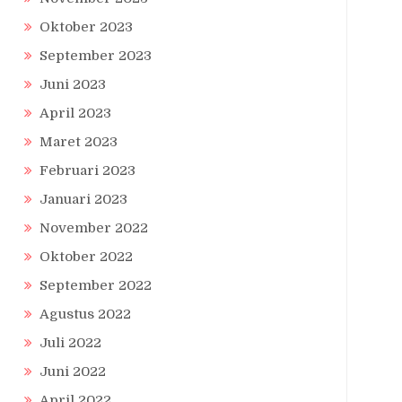
Oktober 2023
September 2023
Juni 2023
April 2023
Maret 2023
Februari 2023
Januari 2023
November 2022
Oktober 2022
September 2022
Agustus 2022
Juli 2022
Juni 2022
April 2022