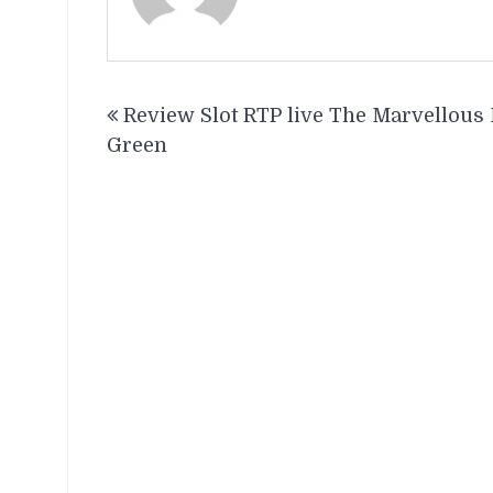
Navigasi
Review Slot RTP live The Marvellous
pos
Green