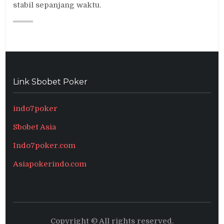
stabil sepanjang waktu.
Link Sbobet Poker
indo7poker
Sbobet Asia
Indo7poker.com
Asiapokerindo.com
Copyright © All rights reserved.