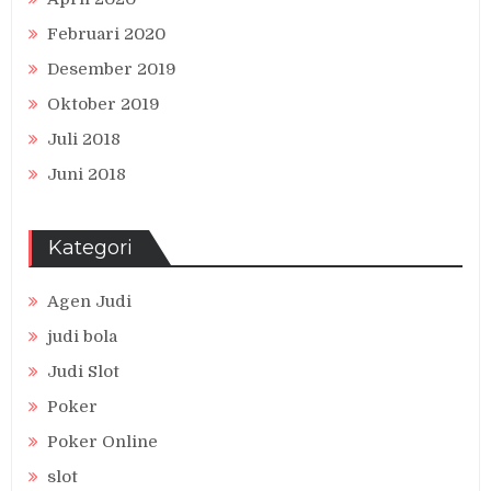
Februari 2020
Desember 2019
Oktober 2019
Juli 2018
Juni 2018
Kategori
Agen Judi
judi bola
Judi Slot
Poker
Poker Online
slot