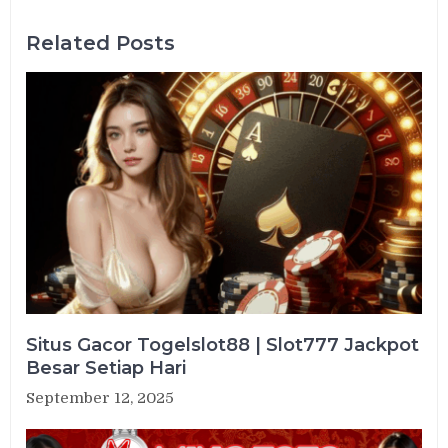
Related Posts
Situs Gacor Togelslot88 | Slot777 Jackpot
Besar Setiap Hari
September 12, 2025