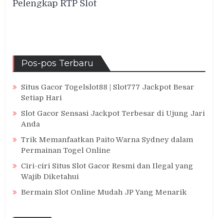
Pelengkap RTP Slot
Pos-pos Terbaru
Situs Gacor Togelslot88 | Slot777 Jackpot Besar
Setiap Hari
Slot Gacor Sensasi Jackpot Terbesar di Ujung Jari
Anda
Trik Memanfaatkan Paito Warna Sydney dalam
Permainan Togel Online
Ciri-ciri Situs Slot Gacor Resmi dan Ilegal yang
Wajib Diketahui
Bermain Slot Online Mudah JP Yang Menarik