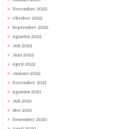
November 2022
Oktober 2022
September 2022
Agustus 2022
Juli 2022
Juni 2022
April 2022
Januari 2022
November 2021
Agustus 2021
Juli 2021
Mei 2021
Desember 2020
April 2020