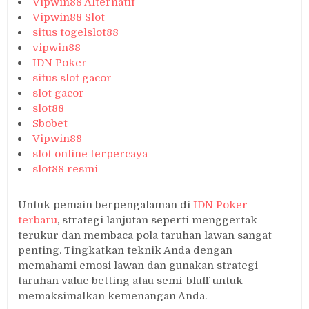
Vipwin88 Alternatif
Vipwin88 Slot
situs togelslot88
vipwin88
IDN Poker
situs slot gacor
slot gacor
slot88
Sbobet
Vipwin88
slot online terpercaya
slot88 resmi
Untuk pemain berpengalaman di
IDN Poker
terbaru
, strategi lanjutan seperti menggertak
terukur dan membaca pola taruhan lawan sangat
penting. Tingkatkan teknik Anda dengan
memahami emosi lawan dan gunakan strategi
taruhan value betting atau semi-bluff untuk
memaksimalkan kemenangan Anda.