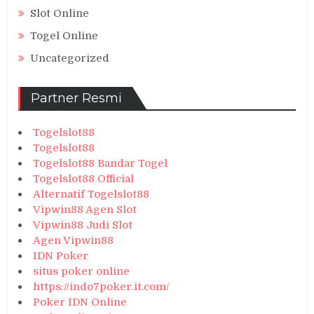
Slot Online
Togel Online
Uncategorized
Partner Resmi
Togelslot88
Togelslot88
Togelslot88 Bandar Togel
Togelslot88 Official
Alternatif Togelslot88
Vipwin88 Agen Slot
Vipwin88 Judi Slot
Agen Vipwin88
IDN Poker
situs poker online
https://indo7poker.it.com/
Poker IDN Online