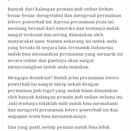
Banyak dari kalangan pemain judi online belum
benar-benar mengetahui dan mengenal permainan
lotere powerball ini. Karena permainan jenis ini
memang berasal dari Amerika dan tentunya sudah
sangat terkenal dan sering dimainkan oleh
masyarakat sana. Namun sekarang ini untuk anda
yang berada di negara lain, termasuk Indonesia,
sudah bisa memainkan permainan yang menarik ini
secara online dan pastinya akan sangat
menyenangkan untuk anda mainkan.
Mengapa demikian? Sudah jelas permainan lotere
powerball ini sangat mirip sekali dengan
permainan judi togel yang sudah biasa dimainkan
oleh banyak kalangan pemain judi online selama ini.
Jadi tentunya tidaklah sulit untuk bisa memahami
dan mengerti permainan lotere powerball ini dan
siapapun tentu bisa memainkannya.
Dan yang pasti, setiap pemain untuk bisa lebih